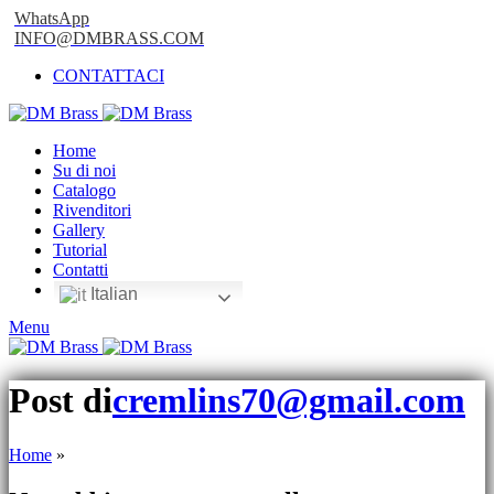
WhatsApp
INFO@DMBRASS.COM
CONTATTACI
Home
Su di noi
Catalogo
Rivenditori
Gallery
Tutorial
Contatti
Italian
Menu
Post di
cremlins70@gmail.com
Home
»