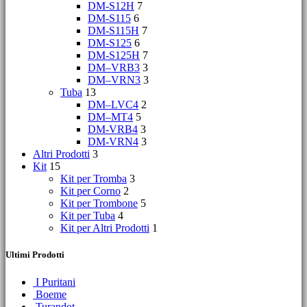
DM-S12H
7
DM-S115
6
DM-S115H
7
DM-S125
6
DM-S125H
7
DM–VRB3
3
DM–VRN3
3
Tuba
13
DM–LVC4
2
DM–MT4
5
DM-VRB4
3
DM-VRN4
3
Altri Prodotti
3
Kit
15
Kit per Tromba
3
Kit per Corno
2
Kit per Trombone
5
Kit per Tuba
4
Kit per Altri Prodotti
1
Ultimi Prodotti
I Puritani
Boeme
Turandot