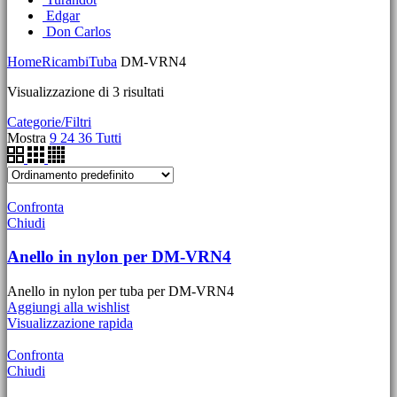
Edgar
Don Carlos
Home
Ricambi
Tuba
DM-VRN4
Visualizzazione di 3 risultati
Categorie/Filtri
Mostra
9
24
36
Tutti
Confronta
Chiudi
Anello in nylon per DM-VRN4
Anello in nylon per tuba per DM-VRN4
Aggiungi alla wishlist
Visualizzazione rapida
Confronta
Chiudi