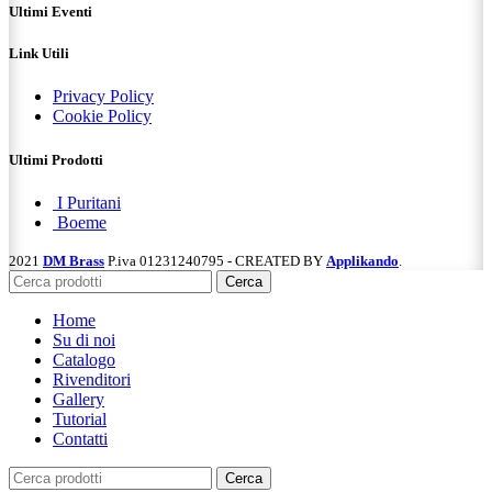
Ultimi Eventi
Link Utili
Privacy Policy
Cookie Policy
Ultimi Prodotti
I Puritani
Boeme
2021
DM Brass
P.iva 01231240795 - CREATED BY
Applikando
.
Cerca
Home
Su di noi
Catalogo
Rivenditori
Gallery
Tutorial
Contatti
Cerca