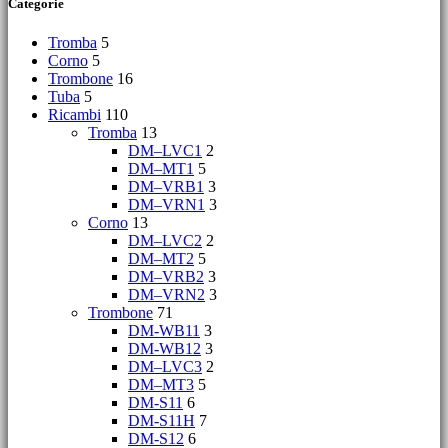
Categorie
Tromba
5
Corno
5
Trombone
16
Tuba
5
Ricambi
110
Tromba
13
DM–LVC1
2
DM–MT1
5
DM–VRB1
3
DM–VRN1
3
Corno
13
DM–LVC2
2
DM–MT2
5
DM–VRB2
3
DM–VRN2
3
Trombone
71
DM-WB11
3
DM-WB12
3
DM–LVC3
2
DM–MT3
5
DM-S11
6
DM-S11H
7
DM-S12
6