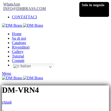
WhatsApp
Solo in negozio
Solo in negozio
Solo in negozio
INFO@DMBRASS.COM
CONTATTACI
Home
Su di noi
Catalogo
Rivenditori
Gallery
Tutorial
Contatti
Italian
Menu
DM-VRN4
chiudi