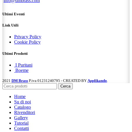
info@dmbrass.com
Ultimi Eventi
Link Utili
Privacy Policy
Cookie Policy
Ultimi Prodotti
I Puritani
Boeme
2021
DM Brass
P.iva 01231240795 - CREATED BY
Applikando
.
Cerca
Home
Su di noi
Catalogo
Rivenditori
Gallery
Tutorial
Contatti