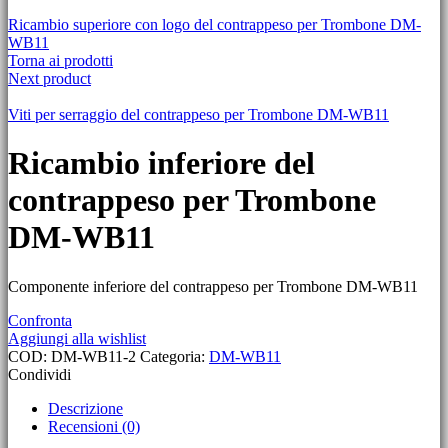
Ricambio superiore con logo del contrappeso per Trombone DM-
WB11
Torna ai prodotti
Next product
Viti per serraggio del contrappeso per Trombone DM-WB11
Ricambio inferiore del
contrappeso per Trombone
DM-WB11
Componente inferiore del contrappeso per Trombone DM-WB11
Confronta
Aggiungi alla wishlist
COD:
DM-WB11-2
Categoria:
DM-WB11
Condividi
Descrizione
Recensioni (0)