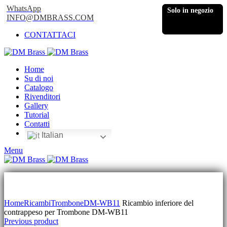
WhatsApp
Solo in negozio
Solo in negozio
INFO@DMBRASS.COM
CONTATTACI
Home
Su di noi
Catalogo
Rivenditori
Gallery
Tutorial
Contatti
Italian
Menu
Click to enlarge
Home
Ricambi
Trombone
DM-WB11
Ricambio inferiore del
contrappeso per Trombone DM-WB11
Previous product