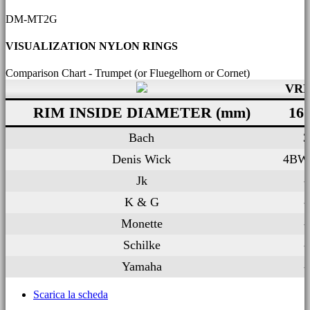
DM-MT2G
VISUALIZATION NYLON RINGS
Comparison Chart - Trumpet (or Fluegelhorn or Cornet)
VR
RIM INSIDE DIAMETER (mm)
16.
Bach
3
Denis Wick
4BW 
Jk
-
K & G
-
Monette
-
Schilke
-
Yamaha
-
Scarica la scheda