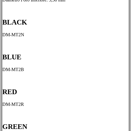
BLACK
DM-MT2N
BLUE
DM-MT2B
RED
DM-MT2R
GREEN