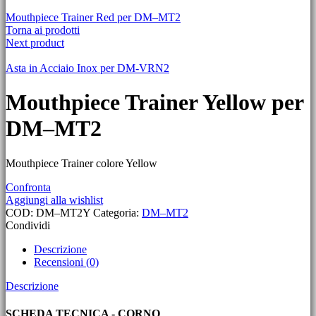
Mouthpiece Trainer Red per DM–MT2
Torna ai prodotti
Next product
Asta in Acciaio Inox per DM-VRN2
Mouthpiece Trainer Yellow per
DM–MT2
Mouthpiece Trainer colore Yellow
Confronta
Aggiungi alla wishlist
COD:
DM–MT2Y
Categoria:
DM–MT2
Condividi
Descrizione
Recensioni (0)
Descrizione
SCHEDA TECNICA - CORNO