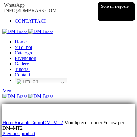
WhatsApp
Solo in negozio
Solo in negozio
Solo in negozio
Solo in negozio
INFO@DMBRASS.COM
CONTATTACI
Home
Su di noi
Catalogo
Rivenditori
Gallery
Tutorial
Contatti
Italian
Menu
Click to enlarge
Home
Ricambi
Corno
DM–MT2
Mouthpiece Trainer Yellow per
DM–MT2
Previous product