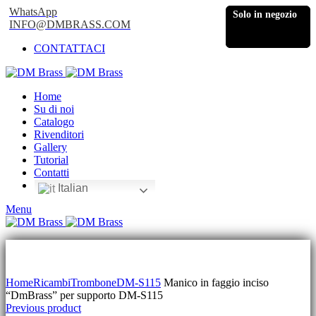
WhatsApp
Solo in negozio
Solo in negozio
Solo in negozio
Solo in negozio
Solo in negozio
INFO@DMBRASS.COM
CONTATTACI
Home
Su di noi
Catalogo
Rivenditori
Gallery
Tutorial
Contatti
Italian
Menu
Click to enlarge
Home
Ricambi
Trombone
DM-S115
Manico in faggio inciso
“DmBrass” per supporto DM-S115
Previous product