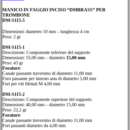
MANICO IN FAGGIO INCISO “DMBRASS” PER
TROMBONE
DM-S115-5
Dimensioni: diametro 10 mm – lunghezza 4 cm
Peso: 2 gr
DM-S115-1
Descrizione: Componente inferiore del supporto
Dimensioni: 55,00 mm – diametro
15,00 mm
Peso: 43 gr
Forature
:
Canale passante traversino di diametro 11,00 mm
Foro passante per innesto asta di diametro 5,00 mm
Fori per viti filettati M 4,00 mm
DM-S115-2
Descrizione: Componente superiore del supporto
Dimensioni: 40,00 mm – diametro 15,00 mm
Peso: 22,2 gr
Forature
:
Canale passante traversino di diametro 11,00 mm
Fori passanti diametro da 4,00 mm