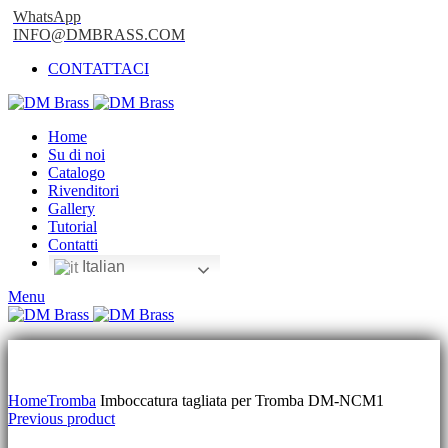
WhatsApp
INFO@DMBRASS.COM
CONTATTACI
Home
Su di noi
Catalogo
Rivenditori
Gallery
Tutorial
Contatti
Italian
Menu
Click to enlarge
Home
Tromba
Imboccatura tagliata per Tromba DM-NCM1
Previous product