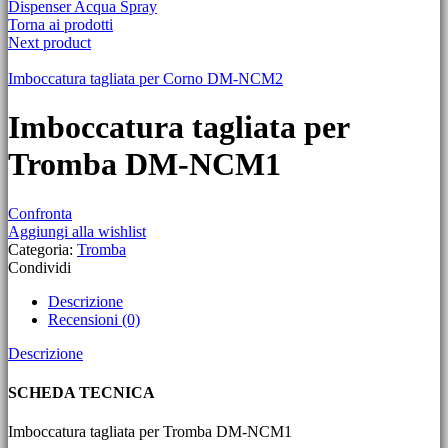
Dispenser Acqua Spray
Torna ai prodotti
Next product
Imboccatura tagliata per Corno DM-NCM2
Imboccatura tagliata per
Tromba DM-NCM1
Confronta
Aggiungi alla wishlist
Categoria:
Tromba
Condividi
Descrizione
Recensioni (0)
Descrizione
SCHEDA TECNICA
Imboccatura tagliata per Tromba DM-NCM1